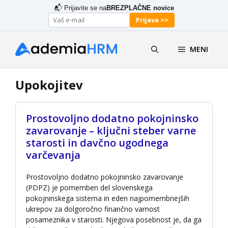
Skip
📬 Prijavite se na
BREZPLAČNE novice
to
Prijava >>
content
MENI
Upokojitev
Prostovoljno dodatno pokojninsko
zavarovanje – ključni steber varne
starosti in davčno ugodnega
varčevanja
Prostovoljno dodatno pokojninsko zavarovanje
(PDPZ) je pomemben del slovenskega
pokojninskega sistema in eden najpomembnejših
ukrepov za dolgoročno finančno varnost
posameznika v starosti. Njegova posebnost je, da ga