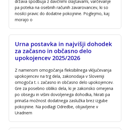
država spodbuja z davčnimi olajšavami, varčevanje
pa poteka na osebnih računih zavarovancev, ki so
nosilci pravic do dodatne pokojnine. Poglejmo, kaj
morajo o
Urna postavka in najvišji dohodek
za začasno in občasno delo
upokojencev 2025/2026
Z namenom omogočanja fleksibilnega vključevanja
upokojencev na trg dela, zakonodaja v Sloveniji
omogoča t. i. začasno in občasno delo upokojencev.
Gre za posebno obliko dela, ki je zakonsko omejena
po obsegu in višini dovoljenega dohodka, hkrati pa
prinaša možnost dodatnega zaslužka brez izgube
pokojnine. Na podlagi Odredbe, objavljene v
Uradnem