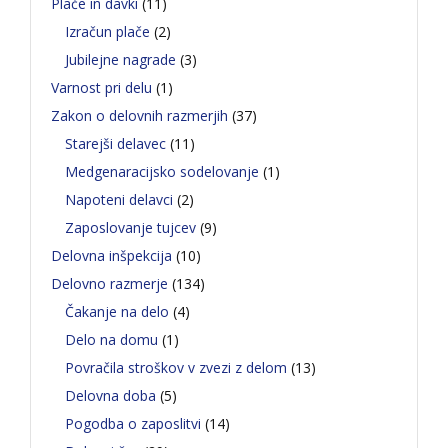
Plače in davki
(11)
Izračun plače
(2)
Jubilejne nagrade
(3)
Varnost pri delu
(1)
Zakon o delovnih razmerjih
(37)
Starejši delavec
(11)
Medgenaracijsko sodelovanje
(1)
Napoteni delavci
(2)
Zaposlovanje tujcev
(9)
Delovna inšpekcija
(10)
Delovno razmerje
(134)
Čakanje na delo
(4)
Delo na domu
(1)
Povračila stroškov v zvezi z delom
(13)
Delovna doba
(5)
Pogodba o zaposlitvi
(14)