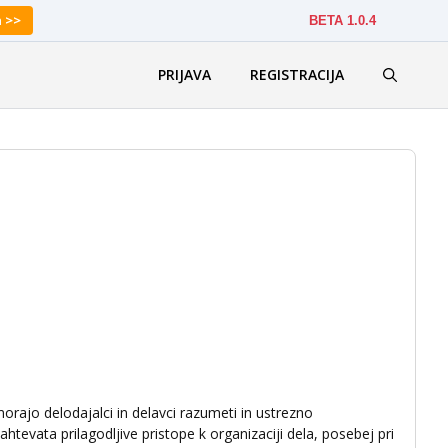
a >>
BETA 1.0.4
PRIJAVA
REGISTRACIJA
morajo delodajalci in delavci razumeti in ustrezno
htevata prilagodljive pristope k organizaciji dela, posebej pri