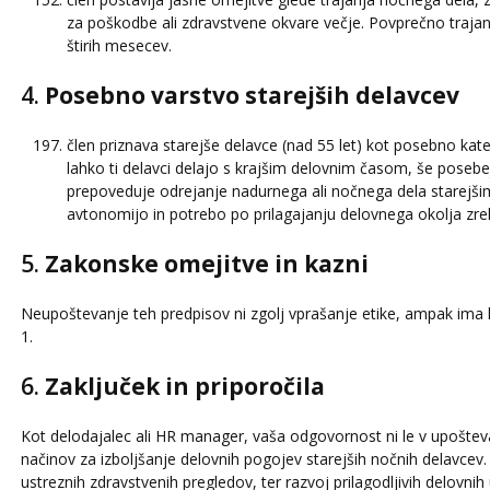
za poškodbe ali zdravstvene okvare večje. Povprečno traj
štirih mesecev.
4.
Posebno varstvo starejših delavcev
člen priznava starejše delavce (nad 55 let) kot posebno kat
lahko ti delavci delajo s krajšim delovnim časom, še posebe
prepoveduje odrejanje nadurnega ali nočnega dela starejši
avtonomijo in potrebo po prilagajanju delovnega okolja zre
5.
Zakonske omejitve in kazni
Neupoštevanje teh predpisov ni zgolj vprašanje etike, ampak ima 
1.
6.
Zaključek in priporočila
Kot delodajalec ali HR manager, vaša odgovornost ni le v upoštev
načinov za izboljšanje delovnih pogojev starejših nočnih delavcev.
ustreznih zdravstvenih pregledov, ter razvoj prilagodljivih delovn