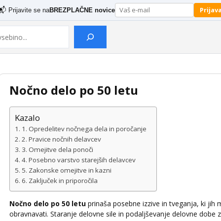
Prijav
📬 Prijavite se na
BREZPLAČNE novice
Nočno delo po 50 letu
Kazalo
1. Opredelitev nočnega dela in poročanje
2. Pravice nočnih delavcev
3. Omejitve dela ponoči
4. Posebno varstvo starejših delavcev
5. Zakonske omejitve in kazni
6. Zaključek in priporočila
Nočno delo po 50 letu
prinaša posebne izzive in tveganja, ki jih 
obravnavati.
Staranje delovne sile in podaljševanje delovne dobe za