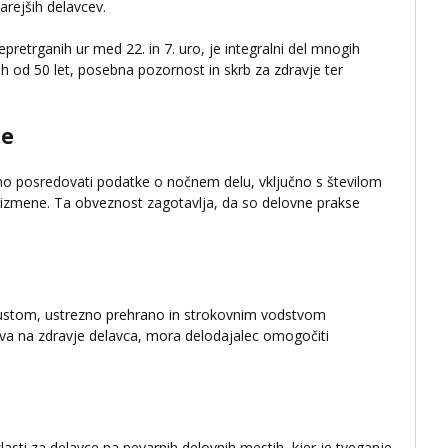
arejših delavcev.
pretrganih ur med 22. in 7. uro, je integralni del mnogih
jših od 50 let, posebna pozornost in skrb za zdravje ter
.
je
no posredovati podatke o nočnem delu, vključno s številom
 izmene. Ta obveznost zagotavlja, da so delovne prakse
opustom, ustrezno prehrano in strokovnim vodstvom
iva na zdravje delavca, mora delodajalec omogočiti
lasti za delavce na nevarnih delovnih mestih, kjer je tveganje