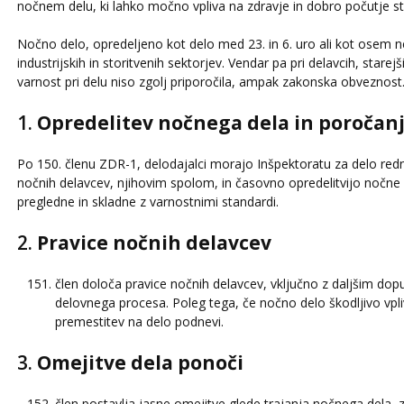
nočnem delu, ki lahko močno vpliva na zdravje in dobro počutje st
Nočno delo, opredeljeno kot delo med 23. in 6. uro ali kot osem ne
industrijskih in storitvenih sektorjev. Vendar pa pri delavcih, stare
varnost pri delu niso zgolj priporočila, ampak zakonska obveznost
1.
Opredelitev nočnega dela in poročan
Po 150. členu ZDR-1, delodajalci morajo Inšpektoratu za delo red
nočnih delavcev, njihovim spolom, in časovno opredelitvijo nočne
pregledne in skladne z varnostnimi standardi.
2.
Pravice nočnih delavcev
člen določa pravice nočnih delavcev, vključno z daljšim d
delovnega procesa. Poleg tega, če nočno delo škodljivo vpl
premestitev na delo podnevi.
3.
Omejitve dela ponoči
člen postavlja jasne omejitve glede trajanja nočnega dela, z