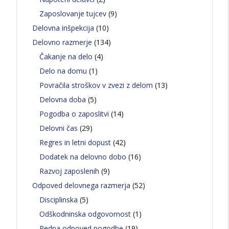
Zaposlovanje tujcev
(9)
Delovna inšpekcija
(10)
Delovno razmerje
(134)
Čakanje na delo
(4)
Delo na domu
(1)
Povračila stroškov v zvezi z delom
(13)
Delovna doba
(5)
Pogodba o zaposlitvi
(14)
Delovni čas
(29)
Regres in letni dopust
(42)
Dodatek na delovno dobo
(16)
Razvoj zaposlenih
(9)
Odpoved delovnega razmerja
(52)
Disciplinska
(5)
Odškodninska odgovornost
(1)
Redna odpoved pogodbe
(19)