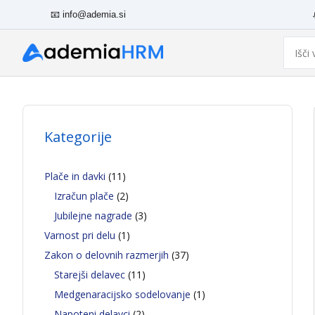
Skip
📧
info@ademia.si
to
content
Išči
Kategorije
Plače in davki
(11)
Izračun plače
(2)
Jubilejne nagrade
(3)
Varnost pri delu
(1)
Zakon o delovnih razmerjih
(37)
Starejši delavec
(11)
Medgenaracijsko sodelovanje
(1)
Napoteni delavci
(2)