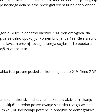
anje nočnega dela ne sme presegati osem ur na dan v obdobju
egorijo, ki uživa dodatno varstvo. 198. člen omogoča, da
j, če se delno upokojijo. Pomembno je, da 199. člen izrecno
m delavcem brez njihovega pisnega soglasja. To poudarja
lejšim zaposlenim.
lahko tudi pravne posledice, kot so globe po 219. členu ZDR-
anju teh zakonskih zahtev, ampak tudi v aktivnem iskanju
 To vključuje redno posvetovanje s sindikati, zagotavljanje
ih urnikov, ki upoštevajo potrebe in omejitve te demografske